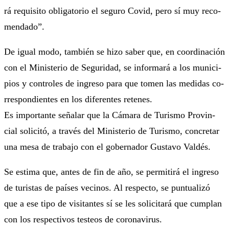
rá re­qui­si­to obli­ga­to­rio el se­gu­ro Co­vid, pe­ro sí muy re­co­
men­da­do”.
De igual mo­do, tam­bién se hi­zo sa­ber que, en co­or­di­na­ción
con el Mi­nis­te­rio de Se­gu­ri­dad, se in­for­ma­rá a los mu­ni­ci­
pios y con­tro­les de in­gre­so pa­ra que to­men las me­di­das co­
rres­pon­dien­tes en los di­fe­ren­tes re­te­nes.
Es im­por­tan­te se­ña­lar que la Cá­ma­ra de Tu­ris­mo Pro­vin­
cial so­li­ci­tó, a tra­vés del Mi­nis­te­rio de Tu­ris­mo, con­cre­tar
una me­sa de tra­ba­jo con el go­ber­na­dor Gus­ta­vo Val­dés.
Se es­ti­ma que, an­tes de fin de año, se per­mi­ti­rá el in­gre­so
de tu­ris­tas de pa­í­ses ve­ci­nos. Al res­pec­to, se pun­tua­li­zó
que a ese ti­po de vi­si­tan­tes sí se les so­li­ci­ta­rá que cum­plan
con los res­pec­ti­vos tes­te­os de co­ro­na­vi­rus.