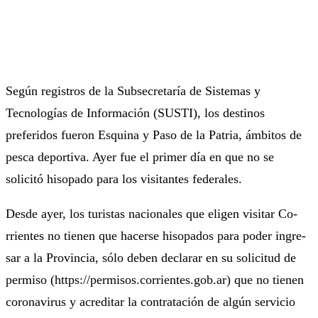
Según registros de la Subsecretaría de Sistemas y
Tecnologías de Información (SUSTI), los destinos
preferidos fueron Esquina y Paso de la Patria, ámbitos de
pesca deportiva. Ayer fue el primer día en que no se
solicitó hisopado para los visitantes federales.
Des­de ayer, los tu­ris­tas na­cio­na­les que eli­gen vi­si­tar Co­
rrien­tes no tie­nen que ha­cer­se hi­so­pa­dos pa­ra po­der in­gre­
sar a la Pro­vin­cia, só­lo de­ben de­cla­rar en su so­li­ci­tud de
per­mi­so (https://per­mi­sos.co­rrien­tes.gob.ar) que no tie­nen
co­ro­na­vi­rus y acre­di­tar la con­tra­ta­ción de al­gún ser­vi­cio