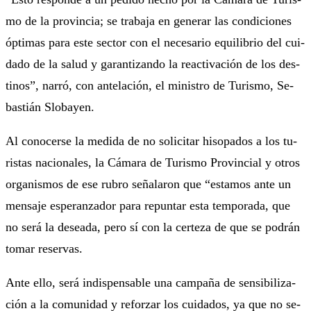
mo de la pro­vin­cia; se tra­ba­ja en ge­ne­rar las con­di­cio­nes
óp­ti­mas pa­ra es­te sec­tor con el ne­ce­sa­rio equi­li­brio del cui­
da­do de la sa­lud y ga­ran­ti­zan­do la re­ac­ti­va­ción de los des­
ti­nos”, na­rró, con an­te­la­ción, el mi­nis­tro de Tu­ris­mo, Se­
bas­tián Slo­ba­yen.
Al co­no­cer­se la me­di­da de no so­li­ci­tar hi­so­pa­dos a los tu­
ris­tas na­cio­na­les, la Cá­ma­ra de Tu­ris­mo Pro­vin­cial y otros
or­ga­nis­mos de ese ru­bro se­ña­la­ron que “es­ta­mos an­te un
men­sa­je es­pe­ran­za­dor pa­ra re­pun­tar es­ta tem­po­ra­da, que
no se­rá la de­se­a­da, pe­ro sí con la cer­te­za de que se po­drán
to­mar re­ser­vas.
An­te ello, se­rá in­dis­pen­sa­ble una cam­pa­ña de sen­si­bi­li­za­
ción a la co­mu­ni­dad y re­for­zar los cui­da­dos, ya que no se­