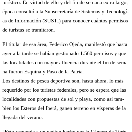
tu­rís­ti­co. En vir­tud de ello y del fin de se­ma­na ex­tra lar­go,
épo­ca con­sul­tó a la Sub­se­cre­ta­ría de Sis­te­mas y Tec­no­lo­gí­
as de In­for­ma­ción (SUS­TI) pa­ra co­no­cer cuán­tos per­mi­sos
de tu­ris­tas se tra­mi­ta­ron.
El ti­tu­lar de esa áre­a, Fe­de­ri­co Oje­da, ma­ni­fes­tó que has­ta
ayer a la tar­de se ha­bí­an ges­tio­na­do 1.560 per­mi­sos y que
las lo­ca­li­da­des con ma­yor afluen­cia du­ran­te el fin de se­ma­
na fue­ron Es­qui­na y Pa­so de la Pa­tria.
Los des­ti­nos de pes­ca de­por­ti­va son, has­ta aho­ra, lo más
re­que­ri­do por los tu­ris­tas fe­de­ra­les, pe­ro se es­pe­ra que las
lo­ca­li­da­des con pro­pues­tas de sol y pla­ya, co­mo así tam­
bién los Es­te­ros del Ibe­rá, ga­nen te­rre­no en vís­pe­ras de la
lle­ga­da del ve­ra­no.
“Es­to res­pon­de a un pe­di­do he­cho por la Cá­ma­ra de Tu­ris­