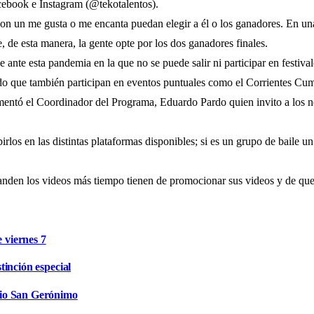
Facebook e Instagram (@tekotalentos).
con un me gusta o me encanta puedan elegir a él o los ganadores. En una
, de esta manera, la gente opte por los dos ganadores finales.
se ante esta pandemia en la que no se puede salir ni participar en festi
ado que también participan en eventos puntuales como el Corrientes Cu
entó el Coordinador del Programa, Eduardo Pardo quien invito a los nove
irlos en las distintas plataformas disponibles; si es un grupo de baile 
manden los videos más tiempo tienen de promocionar sus videos y de que 
e viernes 7
inción especial
rio San Gerónimo