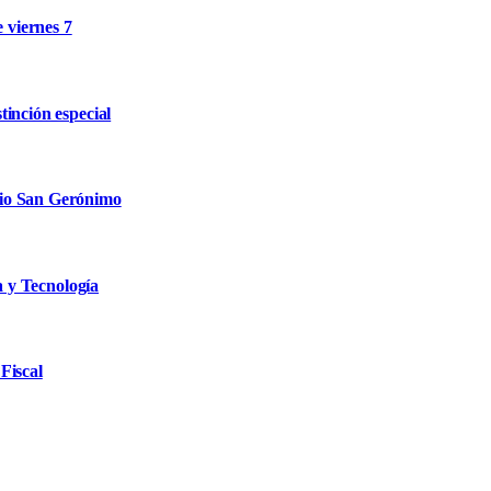
e viernes 7
inción especial
rio San Gerónimo
a y Tecnología
Fiscal