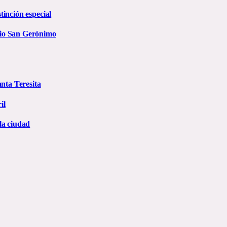
inción especial
rio San Gerónimo
anta Teresita
il
la ciudad