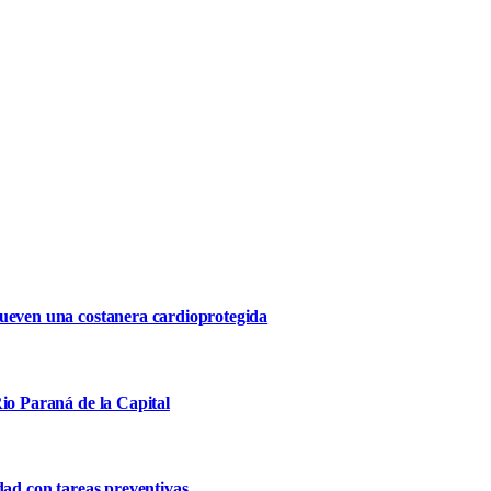
mueven una costanera cardioprotegida
io Paraná de la Capital
dad con tareas preventivas