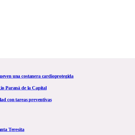
mueven una costanera cardioprotegida
io Paraná de la Capital
dad con tareas preventivas
anta Teresita