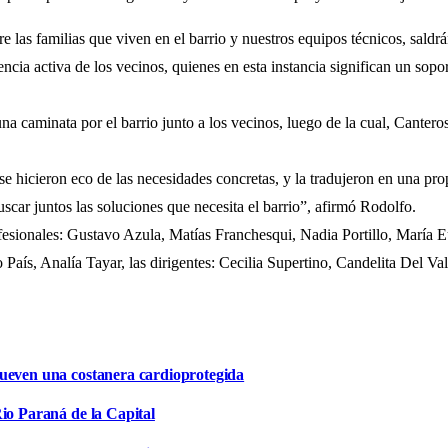
 las familias que viven en el barrio y nuestros equipos técnicos, saldr
cia activa de los vecinos, quienes en esta instancia significan un sopor
 una caminata por el barrio junto a los vecinos, luego de la cual, Canter
 se hicieron eco de las necesidades concretas, y la tradujeron en una p
car juntos las soluciones que necesita el barrio”, afirmó Rodolfo.
fesionales: Gustavo Azula, Matías Franchesqui, Nadia Portillo, María E
aís, Analía Tayar, las dirigentes: Cecilia Supertino, Candelita Del Va
mueven una costanera cardioprotegida
io Paraná de la Capital