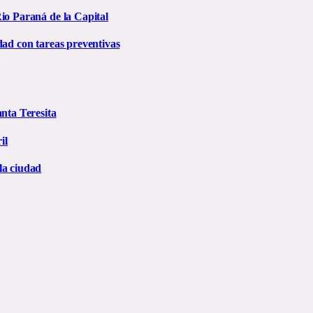
io Paraná de la Capital
dad con tareas preventivas
anta Teresita
il
la ciudad