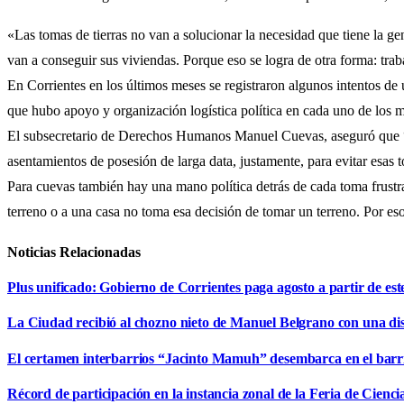
«Las tomas de tierras no van a solucionar la necesidad que tiene la g
van a conseguir sus viviendas. Porque eso se logra de otra forma: tra
En Corrientes en los últimos meses se registraron algunos intentos de u
que hubo apoyo y organización logística política en cada uno de los 
El subsecretario de Derechos Humanos Manuel Cuevas, aseguró que “ha
asentamientos de posesión de larga data, justamente, para evitar esas
Para cuevas también hay una mano política detrás de cada toma frustra
terreno o a una casa no toma esa decisión de tomar un terreno. Por es
Noticias Relacionadas
Plus unificado: Gobierno de Corrientes paga agosto a partir de est
La Ciudad recibió al chozno nieto de Manuel Belgrano con una dist
El certamen interbarrios “Jacinto Mamuh” desembarca en el bar
Récord de participación en la instancia zonal de la Feria de Cienci