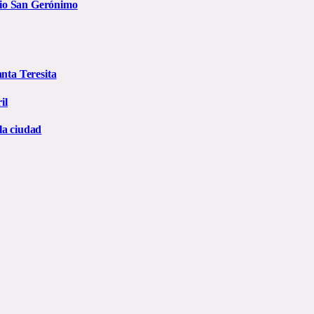
rio San Gerónimo
anta Teresita
il
la ciudad