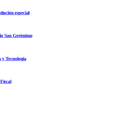
inción especial
rio San Gerónimo
a y Tecnología
Fiscal